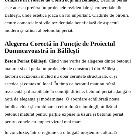
este adesea preferat în proiectele rezidențiale și comerciale din
Bălilești, unde estetica joacă un rol important. Clădirile de birouri,
centre comerciale și vile rezidențiale beneficiază de aspectul
modern și rafinat al betonului periat.
Alegerea Corectă în Funcție de Proiectul
Dumneavoastră în Bălilești
Beton Periat Bălilești.
Când vine vorba de alegerea dintre betonul
maturat și cel periat în proiectele de construcții din Bălilești,
factorii decizionali includ nu doar cerințele structurale, ci și
estetica și contextul local. În timp ce betonul maturat oferă
rezistență și durabilitate în condiții dificile, betonul periat adaugă o
notă de eleganță și modernitate. O abordare echilibrată poate
implica chiar și combinarea celor două tehnologii, utilizând
betonul maturat pentru părțile expuse la uzură și betonul periat
pentru zonele cu impact vizual mai mare.
În concluzie, într-o regiune cu o bogată moștenire culturală