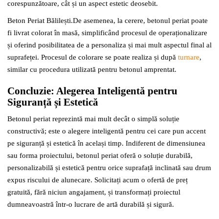
corespunzătoare, cât și un aspect estetic deosebit.
Beton Periat Bălilești.De asemenea, la cerere, betonul periat poate
fi livrat colorat în masă, simplificând procesul de operaționalizare
și oferind posibilitatea de a personaliza și mai mult aspectul final al
suprafeței. Procesul de colorare se poate realiza și după
turnare
,
similar cu procedura utilizată pentru betonul amprentat.
Concluzie: Alegerea Inteligentă pentru
Siguranță și Estetică
Betonul periat reprezintă mai mult decât o simplă soluție
constructivă; este o alegere inteligentă pentru cei care pun accent
pe siguranță și estetică în același timp. Indiferent de dimensiunea
sau forma proiectului, betonul periat oferă o soluție durabilă,
personalizabilă și estetică pentru orice suprafață inclinată sau drum
expus riscului de alunecare. Solicitați acum o ofertă de preț
gratuită, fără niciun angajament, și transformați proiectul
dumneavoastră într-o lucrare de artă durabilă și sigură.