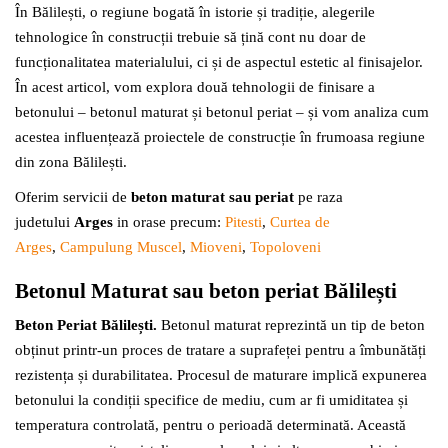
În Bălilești, o regiune bogată în istorie și tradiție, alegerile
tehnologice în construcții trebuie să țină cont nu doar de
funcționalitatea materialului, ci și de aspectul estetic al finisajelor.
În acest articol, vom explora două tehnologii de finisare a
betonului – betonul maturat și betonul periat – și vom analiza cum
acestea influențează proiectele de construcție în frumoasa regiune
din zona Bălilești.
Oferim servicii de
beton maturat sau periat
pe raza
judetului
Arges
in orase precum:
Pitesti
,
Curtea de
Arges
,
Campulung Muscel
,
Mioveni
,
Topoloveni
Betonul Maturat sau beton periat Bălilești
Beton Periat Bălilești.
Betonul maturat reprezintă un tip de beton
obținut printr-un proces de tratare a suprafeței pentru a îmbunătăți
rezistența și durabilitatea. Procesul de maturare implică expunerea
betonului la condiții specifice de mediu, cum ar fi umiditatea și
temperatura controlată, pentru o perioadă determinată. Această