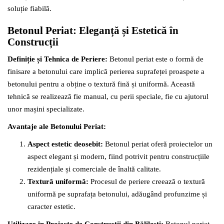
soluție fiabilă.
Betonul Periat: Eleganță și Estetică în
Construcții
Definiție și Tehnica de Periere:
Betonul periat este o formă de
finisare a betonului care implică perierea suprafeței proaspete a
betonului pentru a obține o textură fină și uniformă. Această
tehnică se realizează fie manual, cu perii speciale, fie cu ajutorul
unor mașini specializate.
Avantaje ale Betonului Periat:
Aspect estetic deosebit:
Betonul periat oferă proiectelor un
aspect elegant și modern, fiind potrivit pentru construcțiile
rezidențiale și comerciale de înaltă calitate.
Textură uniformă:
Procesul de periere creează o textură
uniformă pe suprafața betonului, adăugând profunzime și
caracter estetic.
Utilizare în Proiecte de Construcții din Bălilești:
Betonul periat