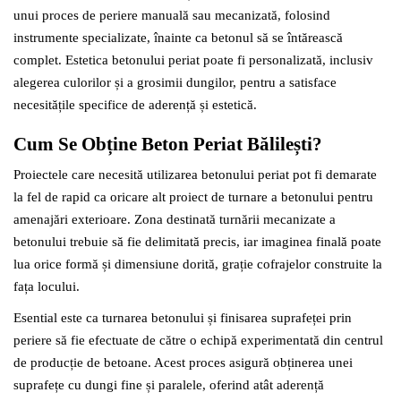
unui proces de periere manuală sau mecanizată, folosind
instrumente specializate, înainte ca betonul să se întărească
complet. Estetica betonului periat poate fi personalizată, inclusiv
alegerea culorilor și a grosimii dungilor, pentru a satisface
necesitățile specifice de aderență și estetică.
Cum Se Obține Beton Periat Bălilești?
Proiectele care necesită utilizarea betonului periat pot fi demarate
la fel de rapid ca oricare alt proiect de turnare a betonului pentru
amenajări exterioare. Zona destinată turnării mecanizate a
betonului trebuie să fie delimitată precis, iar imaginea finală poate
lua orice formă și dimensiune dorită, grație cofrajelor construite la
fața locului.
Esential este ca turnarea betonului și finisarea suprafeței prin
periere să fie efectuate de către o echipă experimentată din centrul
de producție de betoane. Acest proces asigură obținerea unei
suprafețe cu dungi fine și paralele, oferind atât aderență