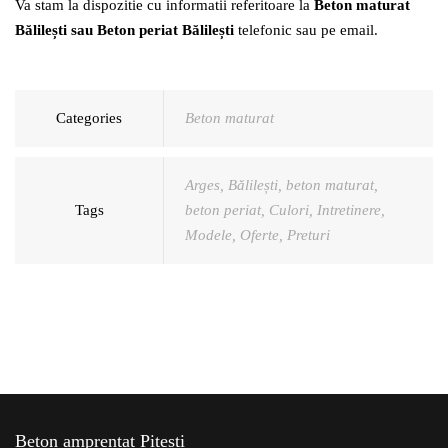
Va stam la dispozitie cu informatii referitoare la
Beton maturat
Bălilești sau Beton periat Bălilești
telefonic sau pe email.
Categories
Beton maturat
Arges
,
Bălilești
,
beton maturat
,
Tags
beton periat
,
Culori
,
Intretinere
,
Modele
,
Oferte
,
Preturi
Beton amprentat Pitesti