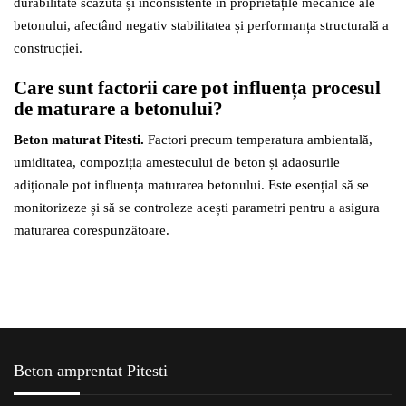
durabilitate scăzută și inconsistente în proprietățile mecanice ale
betonului, afectând negativ stabilitatea și performanța structurală a
construcției.
Care sunt factorii care pot influența procesul
de maturare a betonului?
Beton maturat Pitesti.
Factori precum temperatura ambientală,
umiditatea, compoziția amestecului de beton și adaosurile
adiționale pot influența maturarea betonului. Este esențial să se
monitorizeze și să se controleze acești parametri pentru a asigura
maturarea corespunzătoare.
Beton amprentat Pitesti