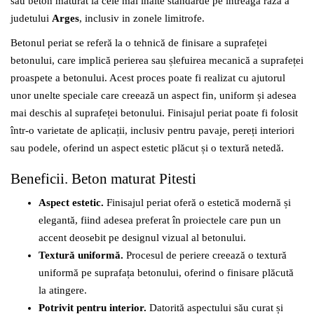
sau beton maturat la cele mai inalte standarde pe intreaga raza a
judetului
Arges
, inclusiv in zonele limitrofe.
Betonul periat se referă la o tehnică de finisare a suprafeței
betonului, care implică perierea sau șlefuirea mecanică a suprafeței
proaspete a betonului. Acest proces poate fi realizat cu ajutorul
unor unelte speciale care creează un aspect fin, uniform și adesea
mai deschis al suprafeței betonului. Finisajul periat poate fi folosit
într-o varietate de aplicații, inclusiv pentru pavaje, pereți interiori
sau podele, oferind un aspect estetic plăcut și o textură netedă.
Beneficii. Beton maturat Pitesti
Aspect estetic.
Finisajul periat oferă o estetică modernă și
elegantă, fiind adesea preferat în proiectele care pun un
accent deosebit pe designul vizual al betonului.
Textură uniformă.
Procesul de periere creează o textură
uniformă pe suprafața betonului, oferind o finisare plăcută
la atingere.
Potrivit pentru interior.
Datorită aspectului său curat și