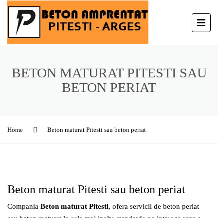
BETON MATURAT PITESTI SAU
BETON PERIAT
Home
Beton maturat Pitesti sau beton periat
Beton maturat Pitesti sau beton periat
Compania
Beton maturat Pitesti
, ofera servicii de beton periat