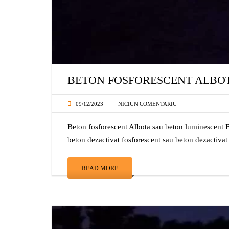
BETON FOSFORESCENT ALBO
09/12/2023
NICIUN COMENTARIU
Beton fosforescent Albota sau beton luminescent B
beton dezactivat fosforescent sau beton dezactivat
READ MORE