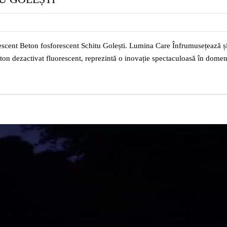
escent Beton fosforescent Schitu Golești. Lumina Care Înfrumusețează și
ton dezactivat fluorescent, reprezintă o inovație spectaculoasă în domen