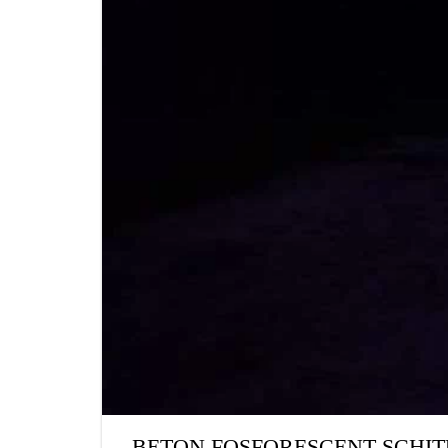
BETON FOSFORESCENT SCHIT