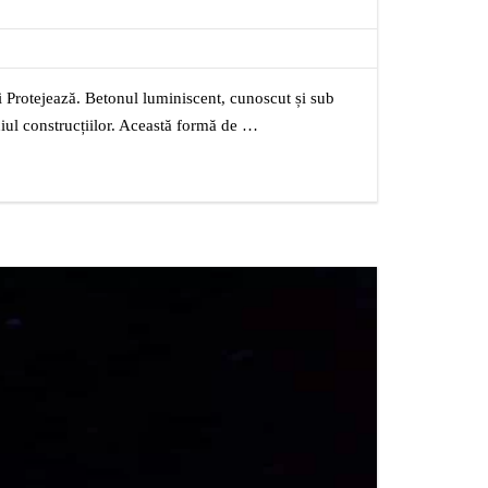
 Protejează. Betonul luminiscent, cunoscut și sub
iul construcțiilor. Această formă de …