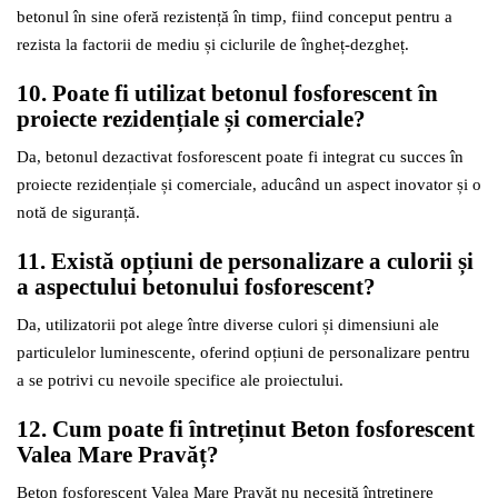
betonul în sine oferă rezistență în timp, fiind conceput pentru a
rezista la factorii de mediu și ciclurile de îngheț-dezgheț.
10. Poate fi utilizat betonul fosforescent în
proiecte rezidențiale și comerciale?
Da, betonul dezactivat fosforescent poate fi integrat cu succes în
proiecte rezidențiale și comerciale, aducând un aspect inovator și o
notă de siguranță.
11. Există opțiuni de personalizare a culorii și
a aspectului betonului fosforescent?
Da, utilizatorii pot alege între diverse culori și dimensiuni ale
particulelor luminescente, oferind opțiuni de personalizare pentru
a se potrivi cu nevoile specifice ale proiectului.
12. Cum poate fi întreținut Beton fosforescent
Valea Mare Pravăț?
Beton fosforescent Valea Mare Pravăț nu necesită întreținere