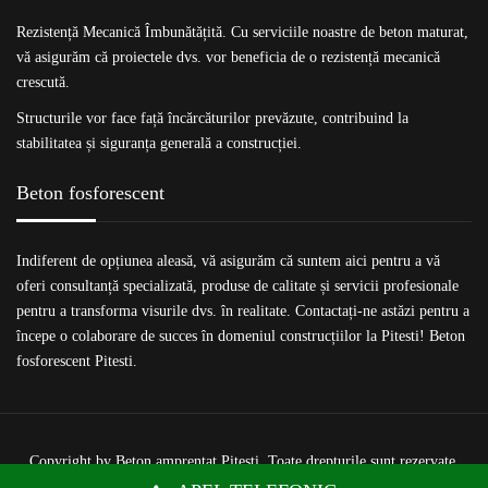
Rezistență Mecanică Îmbunătățită. Cu serviciile noastre de
beton maturat
,
vă asigurăm că proiectele dvs. vor beneficia de o rezistență mecanică
crescută.
Structurile vor face față încărcăturilor prevăzute, contribuind la
stabilitatea și siguranța generală a construcției.
Beton fosforescent
Indiferent de opțiunea aleasă, vă asigurăm că suntem aici pentru a vă
oferi consultanță specializată, produse de calitate și servicii profesionale
pentru a transforma visurile dvs. în realitate. Contactați-ne astăzi pentru a
începe o colaborare de succes în domeniul construcțiilor la Pitesti!
Beton
fosforescent Pitesti
.
Copyright by
Beton amprentat Pitesti
. Toate drepturile sunt rezervate.