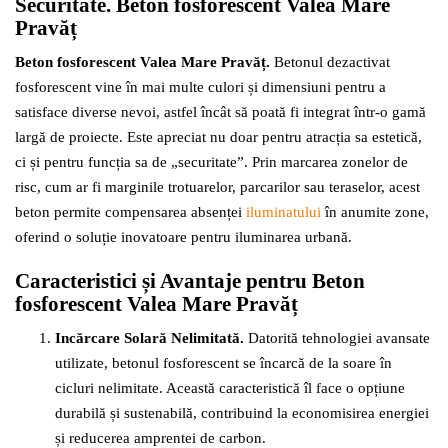
Securitate. Beton fosforescent Valea Mare
Pravăț
Beton fosforescent Valea Mare Pravăț.
Betonul dezactivat
fosforescent vine în mai multe culori și dimensiuni pentru a
satisface diverse nevoi, astfel încât să poată fi integrat într-o gamă
largă de proiecte. Este apreciat nu doar pentru atracția sa estetică,
ci și pentru funcția sa de „securitate”. Prin marcarea zonelor de
risc, cum ar fi marginile trotuarelor, parcarilor sau teraselor, acest
beton permite compensarea absenței
iluminatului
în anumite zone,
oferind o soluție inovatoare pentru iluminarea urbană.
Caracteristici și Avantaje pentru Beton
fosforescent Valea Mare Pravăț
Incărcare Solară Nelimitată.
Datorită tehnologiei avansate
utilizate, betonul fosforescent se încarcă de la soare în
cicluri nelimitate. Această caracteristică îl face o opțiune
durabilă și sustenabilă, contribuind la economisirea energiei
și reducerea amprentei de carbon.