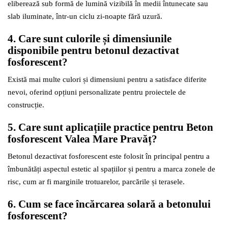
eliberează sub formă de lumină vizibilă în medii întunecate sau
slab iluminate, într-un ciclu zi-noapte fără uzură.
4. Care sunt culorile și dimensiunile
disponibile pentru betonul dezactivat
fosforescent?
Există mai multe culori și dimensiuni pentru a satisface diferite
nevoi, oferind opțiuni personalizate pentru proiectele de
construcție.
5. Care sunt aplicațiile practice pentru Beton
fosforescent Valea Mare Pravăț?
Betonul dezactivat fosforescent este folosit în principal pentru a
îmbunătăți aspectul estetic al spațiilor și pentru a marca zonele de
risc, cum ar fi marginile trotuarelor, parcările și terasele.
6. Cum se face încărcarea solară a betonului
fosforescent?