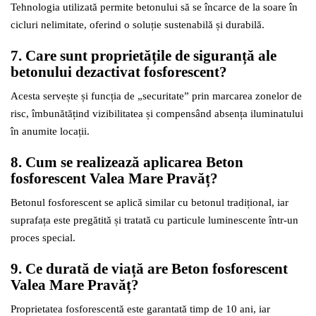
Tehnologia utilizată permite betonului să se încarce de la soare în
cicluri nelimitate, oferind o soluție sustenabilă și durabilă.
7. Care sunt proprietățile de siguranță ale
betonului dezactivat fosforescent?
Acesta servește și funcția de „securitate” prin marcarea zonelor de
risc, îmbunătățind vizibilitatea și compensând absența iluminatului
în anumite locații.
8. Cum se realizează aplicarea Beton
fosforescent Valea Mare Pravăț?
Betonul fosforescent se aplică similar cu betonul tradițional, iar
suprafața este pregătită și tratată cu particule luminescente într-un
proces special.
9. Ce durată de viață are Beton fosforescent
Valea Mare Pravăț?
Proprietatea fosforescentă este garantată timp de 10 ani, iar