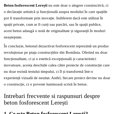
Beton fosforescent Lerești
nu este doar o alegere constructivă, ci
o declarație artistică și funcțională asupra modului în care spațiile
pot fi transformate prin inovație. Indiferent dacă este utilizat în
spații private, cum ar fi curți sau parcări, sau în spații publice,
acest beton adaugă o notă de originalitate și siguranță în moduri
neașteptate.
În concluzie, betonul dezactivat fosforescent reprezintă un produs
revoluționar pe piața construcțiilor din România. Oferind nu doar
funcționalitate, ci și o estetică excepțională și caracteristici
inovatoare, acesta deschide calea către proiecte de construcție care
nu doar rezistă testului timpului, ci îl și transformă într-o
experiență vizuală de neuitat. Astfel, fiecare proiect devine nu doar
o construcție, ci o poveste luminoasă scrisă în beton.
Intrebari frecvente si raspunsuri despre
beton fosforescent Lerești
1. Ce este Beton fosforescent Lerești?