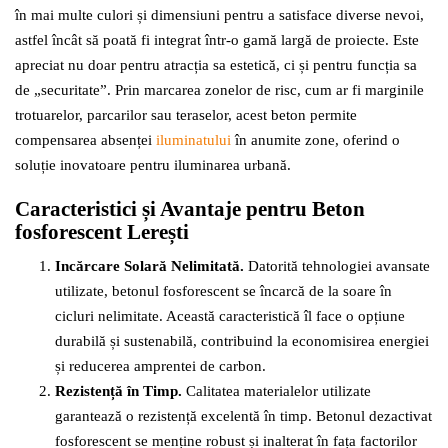
în mai multe culori și dimensiuni pentru a satisface diverse nevoi,
astfel încât să poată fi integrat într-o gamă largă de proiecte. Este
apreciat nu doar pentru atracția sa estetică, ci și pentru funcția sa
de „securitate”. Prin marcarea zonelor de risc, cum ar fi marginile
trotuarelor, parcarilor sau teraselor, acest beton permite
compensarea absenței
iluminatului
în anumite zone, oferind o
soluție inovatoare pentru iluminarea urbană.
Caracteristici și Avantaje pentru Beton
fosforescent Lerești
Incărcare Solară Nelimitată.
Datorită tehnologiei avansate
utilizate, betonul fosforescent se încarcă de la soare în
cicluri nelimitate. Această caracteristică îl face o opțiune
durabilă și sustenabilă, contribuind la economisirea energiei
și reducerea amprentei de carbon.
Rezistență în Timp.
Calitatea materialelor utilizate
garantează o rezistență excelentă în timp. Betonul dezactivat
fosforescent se menține robust și inalterat în fața factorilor