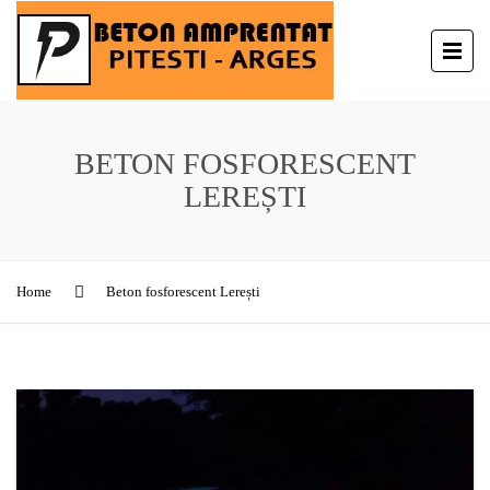
BETON FOSFORESCENT
LEREȘTI
Home
Beton fosforescent Lerești