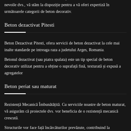
nevoile dvs., vă stăm la dispoziție pentru a vă oferi expertiză în
următoarele categorii de beton decorativ.
Beton dezactivat Pitesti
Beton Dezactivat Pitesti
, ofera servicii de beton dezactivat la cele mai
inalte standarde pe intreaga raza a judetului Arges, Romania.
Betonul dezactivat (sau piatra spalata) este un tip special de beton
decorativ utilizat pentru a obține o suprafață fină, texturată și expusă a
agregatelor
Beton periat sau maturat
Rezistență Mecanică Îmbunătățită. Cu serviciile noastre de
beton maturat
,
vă asigurăm că proiectele dvs. vor beneficia de o rezistență mecanică
crescută.
Structurile vor face față încărcăturilor prevăzute, contribuind la