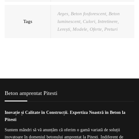
Arges
,
Beton fosforescent
,
Beton
Tags
luminescent
,
Culori
,
Intretinere
,
Lerești
,
Modele
,
Oferte
,
Preturi
Beton amprentat Pitesti
Inovație și Calitate în Construcții. Expertiza Noastră în Beton la
Pitesti
Suntem mândri să vă anunțăm că oferim o gamă variată de soluții
inovatoare în domeniul
betonului amprentat la Pitesti
. Indiferent de