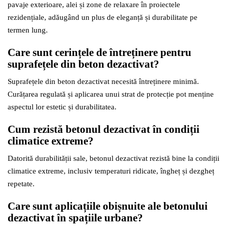
pavaje exterioare, alei și zone de relaxare în proiectele
rezidențiale, adăugând un plus de eleganță și durabilitate pe
termen lung.
Care sunt cerințele de întreținere pentru
suprafețele din beton dezactivat?
Suprafețele din beton dezactivat necesită întreținere minimă.
Curățarea regulată și aplicarea unui strat de protecție pot menține
aspectul lor estetic și durabilitatea.
Cum rezistă betonul dezactivat în condiții
climatice extreme?
Datorită durabilității sale, betonul dezactivat rezistă bine la condiții
climatice extreme, inclusiv temperaturi ridicate, îngheț și dezgheț
repetate.
Care sunt aplicațiile obișnuite ale betonului
dezactivat în spațiile urbane?