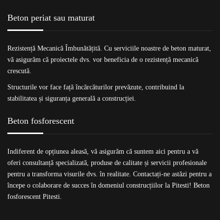
Beton periat sau maturat
Rezistență Mecanică Îmbunătățită. Cu serviciile noastre de
beton maturat
,
vă asigurăm că proiectele dvs. vor beneficia de o rezistență mecanică
crescută.
Structurile vor face față încărcăturilor prevăzute, contribuind la
stabilitatea și siguranța generală a construcției.
Beton fosforescent
Indiferent de opțiunea aleasă, vă asigurăm că suntem aici pentru a vă
oferi consultanță specializată, produse de calitate și servicii profesionale
pentru a transforma visurile dvs. în realitate. Contactați-ne astăzi pentru a
începe o colaborare de succes în domeniul construcțiilor la Pitesti!
Beton
fosforescent Pitesti
.