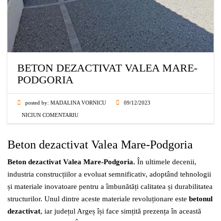
BETON DEZACTIVAT VALEA MARE-
PODGORIA
posted by:
MADALINA VORNICU
09/12/2023
NICIUN COMENTARIU
Beton dezactivat Valea Mare-Podgoria
Beton dezactivat Valea Mare-Podgoria.
În ultimele decenii,
industria construcțiilor a evoluat semnificativ, adoptând tehnologii
și materiale inovatoare pentru a îmbunătăți calitatea și durabilitatea
structurilor. Unul dintre aceste materiale revoluționare este
betonul
dezactivat
, iar județul Argeș își face simțită prezența în această