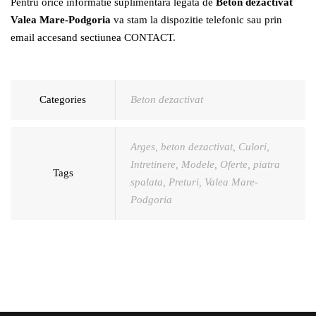
Pentru orice informatie suplimentara legata de
Beton dezactivat
Valea Mare-Podgoria
va stam la dispozitie telefonic sau prin
email accesand sectiunea CONTACT.
Categories
Beton dezactivat
Arges
,
beton dezactivat
,
Culori
,
Intretinere
,
Modele
,
Oferte
,
piatra
Tags
spalata
,
Preturi
,
Valea Mare-
Podgoria