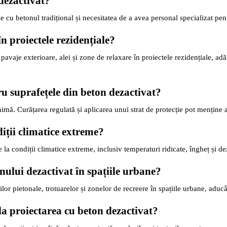
 dezactivat?
ie cu betonul tradițional și necesitatea de a avea personal specializat pe
n proiectele rezidențiale?
 pavaje exterioare, alei și zone de relaxare în proiectele rezidențiale, a
ru suprafețele din beton dezactivat?
imă. Curățarea regulată și aplicarea unui strat de protecție pot menține as
iții climatice extreme?
ne la condiții climatice extreme, inclusiv temperaturi ridicate, îngheț și d
onului dezactivat în spațiile urbane?
ilor pietonale, trotuarelor și zonelor de recreere în spațiile urbane, adu
 la proiectarea cu beton dezactivat?