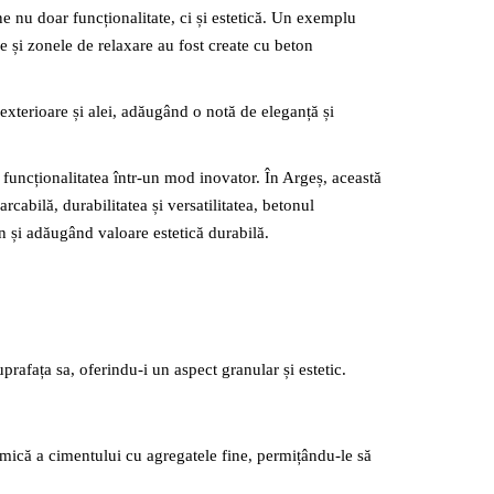
e nu doar funcționalitate, ci și estetică. Un exemplu
ele și zonele de relaxare au fost create cu beton
exterioare și alei, adăugând o notă de eleganță și
 funcționalitatea într-un mod inovator. În Argeș, această
cabilă, durabilitatea și versatilitatea, betonul
n și adăugând valoare estetică durabilă.
prafața sa, oferindu-i un aspect granular și estetic.
mică a cimentului cu agregatele fine, permițându-le să