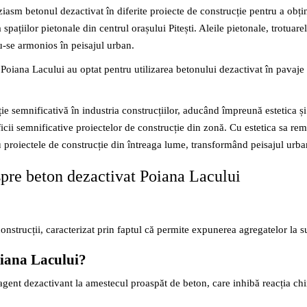
asm betonul dezactivat în diferite proiecte de construcție pentru a obțin
 spațiilor pietonale din centrul orașului Pitești. Aleile pietonale, trotuar
u-se armonios în peisajul urban.
Poiana Lacului au optat pentru utilizarea betonului dezactivat în pavaje 
ie semnificativă în industria construcțiilor, aducând împreună estetica și
i semnificative proiectelor de construcție din zonă. Cu estetica sa remar
 proiectele de construcție din întreaga lume, transformând peisajul urba
espre beton dezactivat Poiana Lacului
onstrucții, caracterizat prin faptul că permite expunerea agregatelor la su
oiana Lacului?
gent dezactivant la amestecul proaspăt de beton, care inhibă reacția chi