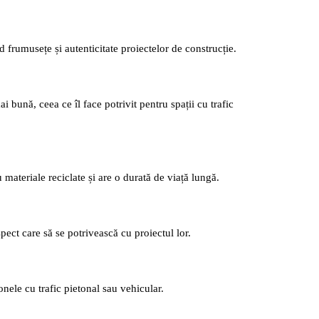
d frumusețe și autenticitate proiectelor de construcție.
i bună, ceea ce îl face potrivit pentru spații cu trafic
materiale reciclate și are o durată de viață lungă.
spect care să se potrivească cu proiectul lor.
zonele cu trafic pietonal sau vehicular.