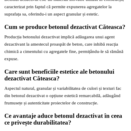
caracterizat prin faptul că permite expunerea agregatelor la
suprafața sa, oferindu-i un aspect granular și estetic.
Cum se produce betonul dezactivat Căteasca?
Producția betonului dezactivat implică adăugarea unui agent
dezactivant la amestecul proaspăt de beton, care inhibă reacția
chimică a cimentului cu agregatele fine, permițându-le să rămână
expuse.
Care sunt beneficiile estetice ale betonului
dezactivat Căteasca?
Aspectul natural, granular și variabilitatea de culori și texturi fac
din betonul dezactivat o opțiune estetică remarcabilă, adăugând
frumusețe și autenticitate proiectelor de construcție.
Ce avantaje aduce betonul dezactivat în ceea
ce privește durabilitatea?