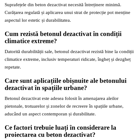
Suprafețele din beton dezactivat necesită întreținere minimă.
Curățarea regulată și aplicarea unui strat de protecție pot menține
aspectul lor estetic și durabilitatea.
Cum rezistă betonul dezactivat în condiții
climatice extreme?
Datorită durabilității sale, betonul dezactivat rezistă bine la condiții
climatice extreme, inclusiv temperaturi ridicate, îngheț și dezgheț
repetate.
Care sunt aplicațiile obișnuite ale betonului
dezactivat în spațiile urbane?
Betonul dezactivat este adesea folosit în amenajarea aleilor
pietonale, trotuarelor și zonelor de recreere în spațiile urbane,
aducând un aspect contemporan și durabilitate.
Ce factori trebuie luați în considerare la
proiectarea cu beton dezactivat?