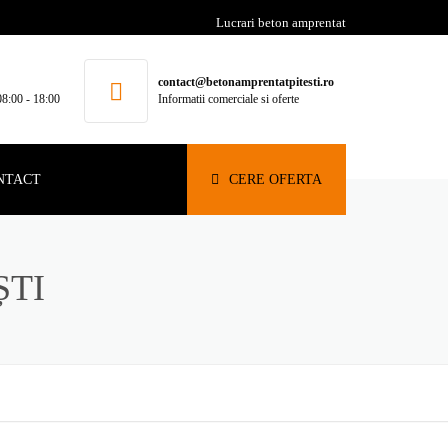
Lucrari beton amprentat
contact@betonamprentatpitesti.ro
08:00 - 18:00
Informatii comerciale si oferte
NTACT
CERE OFERTA
ȘTI