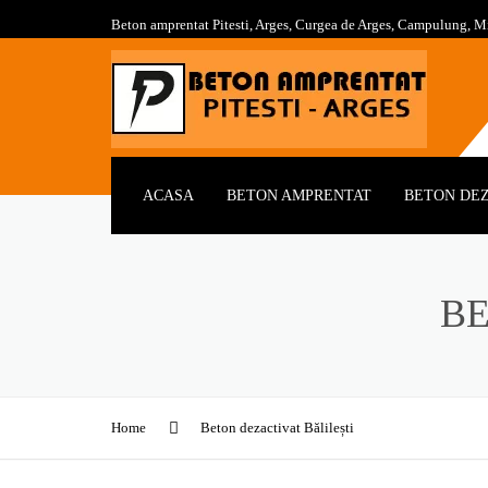
Beton amprentat Pitesti, Arges, Curgea de Arges, Campulung, 
ACASA
BETON AMPRENTAT
BETON DE
BE
Home
Beton dezactivat Bălilești