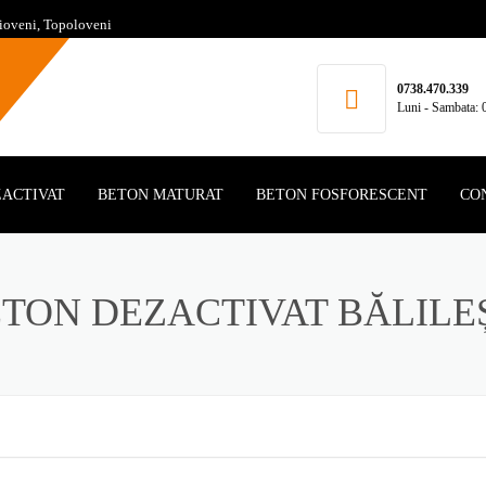
Mioveni, Topoloveni
0738.470.339
Luni - Sambata: 
ZACTIVAT
BETON MATURAT
BETON FOSFORESCENT
CO
TON DEZACTIVAT BĂLILE