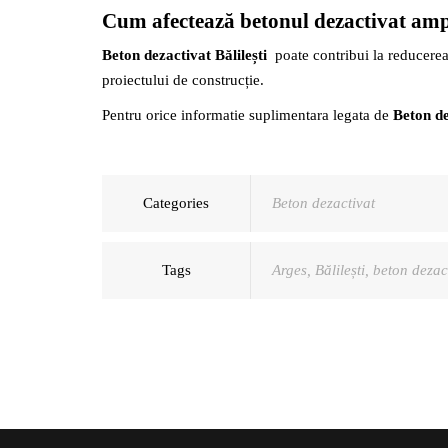
Cum afectează betonul dezactivat amp
Beton dezactivat Bălilești
poate contribui la reducerea
proiectului de construcție.
Pentru orice informatie suplimentara legata de
Beton de
Categories
Beton dezactivat
Tags
Arges
,
Bălilești
,
beton dezac