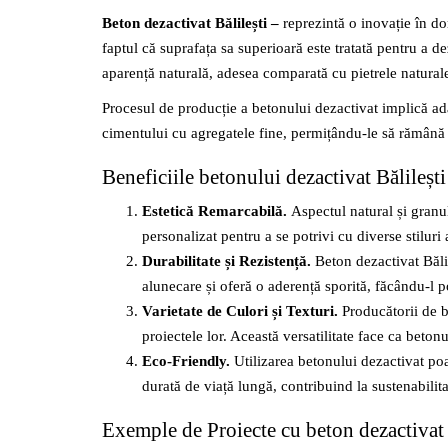
Beton dezactivat Bălilești –
reprezintă o inovație în 
faptul că suprafața sa superioară este tratată pentru a d
aparență naturală, adesea comparată cu pietrele natural
Procesul de producție a betonului dezactivat implică ad
cimentului cu agregatele fine, permițându-le să rămână ex
Beneficiile betonului dezactivat Bălilești
Estetică Remarcabilă.
Aspectul natural și granul
personalizat pentru a se potrivi cu diverse stiluri a
Durabilitate și Rezistență.
Beton dezactivat Bălil
alunecare și oferă o aderență sporită, făcându-l po
Varietate de Culori și Texturi.
Producătorii de be
proiectele lor. Această versatilitate face ca betonu
Eco-Friendly.
Utilizarea betonului dezactivat poa
durată de viață lungă, contribuind la sustenabilita
Exemple de Proiecte cu beton dezactivat