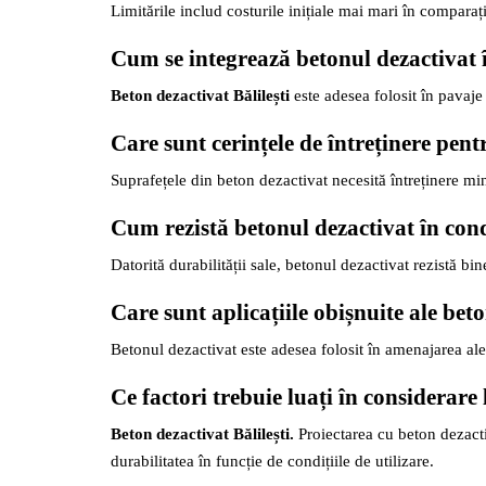
Limitările includ costurile inițiale mai mari în comparaț
Cum se integrează betonul dezactivat î
Beton dezactivat Bălilești
este adesea folosit în pavaje
Care sunt cerințele de întreținere pent
Suprafețele din beton dezactivat necesită întreținere min
Cum rezistă betonul dezactivat în cond
Datorită durabilității sale, betonul dezactivat rezistă bi
Care sunt aplicațiile obișnuite ale bet
Betonul dezactivat este adesea folosit în amenajarea ale
Ce factori trebuie luați în considerare
Beton dezactivat Bălilești.
Proiectarea cu beton dezactiv
durabilitatea în funcție de condițiile de utilizare.