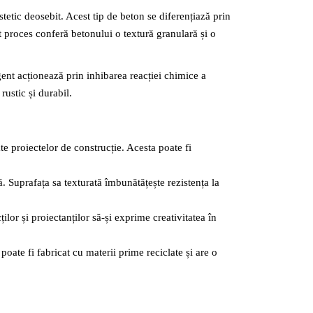
estetic deosebit. Acest tip de beton se diferențiază prin
st proces conferă betonului o textură granulară și o
ent acționează prin inhibarea reacției chimice a
rustic și durabil.
e proiectelor de construcție. Acesta poate fi
. Suprafața sa texturată îmbunătățește rezistența la
lor și proiectanților să-și exprime creativitatea în
oate fi fabricat cu materii prime reciclate și are o