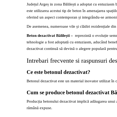
Județul Argeș in zona Bălilești a adoptat cu entuziasm be
este utilizarea acestui tip de beton în amenajarea spațiil
oferind un aspect contemporan și integrându-se armonio
De asemenea, numeroase vile și clădiri rezidențiale din B
Beton dezactivat Bălilești –
reprezintă o evoluție semni
tehnologie a fost adoptată cu entuziasm, aducând benefici
dezactivat continuă să devină o alegere populară pentru
Intrebari frecvente si raspunsuri de
Ce este betonul dezactivat?
Betonul dezactivat este un material inovator utilizat în c
Cum se produce betonul dezactivat Băl
Producția betonului dezactivat implică adăugarea unui a
rămână expuse.