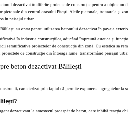
tonul dezactivat în diferite proiecte de construcție pentru a obține nu do
or pietonale din centrul orașului Pitești. Aleile pietonale, trotuarele și z
s în peisajul urban.
ălilești au optat pentru utilizarea betonului dezactivat în pavaje exterio
ficativă în industria construcțiilor, aducând împreună estetica și funcți
i semnificative proiectelor de construcție din zonă. Cu estetica sa remar
 proiectele de construcție din întreaga lume, transformând peisajul urba
spre beton dezactivat Bălilești
onstrucții, caracterizat prin faptul că permite expunerea agregatelor la su
ilești?
gent dezactivant la amestecul proaspăt de beton, care inhibă reacția chi