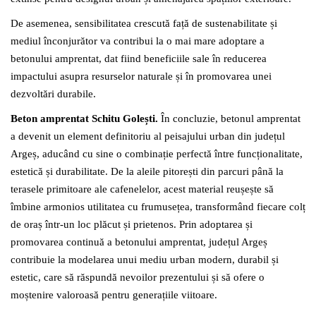
De asemenea, sensibilitatea crescută față de sustenabilitate și
mediul înconjurător va contribui la o mai mare adoptare a
betonului amprentat, dat fiind beneficiile sale în reducerea
impactului asupra resurselor naturale și în promovarea unei
dezvoltări durabile.
Beton amprentat Schitu Golești.
În concluzie, betonul amprentat
a devenit un element definitoriu al peisajului urban din județul
Argeș, aducând cu sine o combinație perfectă între funcționalitate,
estetică și durabilitate. De la aleile pitorești din parcuri până la
terasele primitoare ale cafenelelor, acest material reușește să
îmbine armonios utilitatea cu frumusețea, transformând fiecare colț
de oraș într-un loc plăcut și prietenos. Prin adoptarea și
promovarea continuă a betonului amprentat, județul Argeș
contribuie la modelarea unui mediu urban modern, durabil și
estetic, care să răspundă nevoilor prezentului și să ofere o
moștenire valoroasă pentru generațiile viitoare.