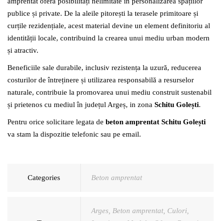
amprentat oferă posibilități nelimitate în personalizarea spațiilor
publice și private. De la aleile pitorești la terasele primitoare și
curțile rezidențiale, acest material devine un element definitoriu al
identității locale, contribuind la crearea unui mediu urban modern
și atractiv.
Beneficiile sale durabile, inclusiv rezistența la uzură, reducerea
costurilor de întreținere și utilizarea responsabilă a resurselor
naturale, contribuie la promovarea unui mediu construit sustenabil
și prietenos cu mediul în județul Argeș, in zona
Schitu Golești
.
Pentru orice solicitare legata de
beton amprentat Schitu Golești
va stam la dispozitie telefonic sau pe email.
Categories
Beton amprentat
Arges
,
Beton amprentat
,
Culori
,