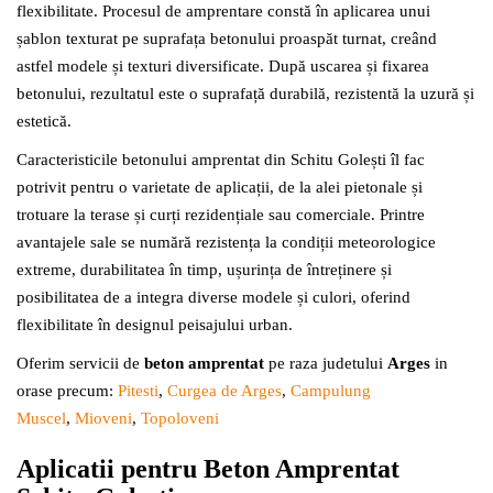
flexibilitate. Procesul de amprentare constă în aplicarea unui
șablon texturat pe suprafața betonului proaspăt turnat, creând
astfel modele și texturi diversificate. După uscarea și fixarea
betonului, rezultatul este o suprafață durabilă, rezistentă la uzură și
estetică.
Caracteristicile betonului amprentat din Schitu Golești îl fac
potrivit pentru o varietate de aplicații, de la alei pietonale și
trotuare la terase și curți rezidențiale sau comerciale. Printre
avantajele sale se numără rezistența la condiții meteorologice
extreme, durabilitatea în timp, ușurința de întreținere și
posibilitatea de a integra diverse modele și culori, oferind
flexibilitate în designul peisajului urban.
Oferim servicii de
beton amprentat
pe raza judetului
Arges
in
orase precum:
Pitesti
,
Curgea de Arges
,
Campulung
Muscel
,
Mioveni
,
Topoloveni
Aplicatii pentru Beton Amprentat