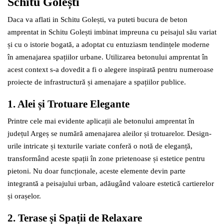
Schitu Golești
Daca va aflati in Schitu Golești, va puteti bucura de beton
amprentat in Schitu Golești imbinat impreuna cu peisajul său variat
și cu o istorie bogată, a adoptat cu entuziasm tendințele moderne
în amenajarea spațiilor urbane. Utilizarea betonului amprentat în
acest context s-a dovedit a fi o alegere inspirată pentru numeroase
proiecte de infrastructură și amenajare a spațiilor publice.
1. Alei și Trotuare Elegante
Printre cele mai evidente aplicații ale betonului amprentat în
județul Argeș se numără amenajarea aleilor și trotuarelor. Design-
urile intricate și texturile variate conferă o notă de eleganță,
transformând aceste spații în zone prietenoase și estetice pentru
pietoni. Nu doar funcționale, aceste elemente devin parte
integrantă a peisajului urban, adăugând valoare estetică cartierelor
și orașelor.
2. Terase și Spații de Relaxare