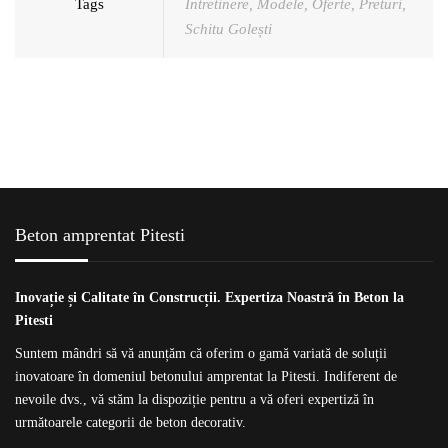
Tags
Intretinere
,
Modele
,
Oferte
,
Preturi
,
Schitu Golești
Beton amprentat Pitesti
Inovație și Calitate în Construcții. Expertiza Noastră în Beton la
Pitesti
Suntem mândri să vă anunțăm că oferim o gamă variată de soluții
inovatoare în domeniul
betonului amprentat la Pitesti
. Indiferent de
nevoile dvs., vă stăm la dispoziție pentru a vă oferi expertiză în
următoarele categorii de beton decorativ.