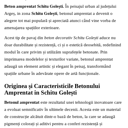
Beton amprentat Schitu Golești.
În peisajul urban al județului
Argeș, in zona
Schitu Golești
, betonul amprentat a devenit o
alegere tot mai populară și apreciată atunci când vine vorba de
amenajarea spațiilor exterioare.
Acest tip de pavaj din
beton decorativ Schitu Golești
aduce nu
doar durabilitate și rezistență, ci și o estetică deosebită, redefinind
modul în care privim și utilizăm suprafețele betonate. Prin
imprimarea modelelor și texturilor variate, betonul amprentat
adaugă un element artistic și elegant în peisaj, transformând
spațiile urbane în adevărate opere de artă funcționale.
Originea și Caracteristicile Betonului
Amprentat in Schitu Golești
Betonul amprentat
este rezultatul unei tehnologii inovatoare care
a evoluat semnificativ în ultimele decenii. Acesta este un material
de construcție alcătuit dintr-o bază de beton, la care se adaugă
pigmenți colorați și aditivi pentru a conferi rezistență și