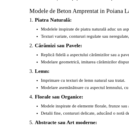
Modele de Beton Amprentat in Poiana L
1.
Piatra Naturală:
Modelele inspirate de piatra naturală aduc un aspe
Texturi variate, contururi regulate sau neregulate,
2.
Cărămizi sau Pavele:
Replică fidelă a aspectului cărămizilor sau a pavel
Modelare geometrică, imitarea cărămizilor dispuse
3.
Lemn:
Imprimare cu texturi de lemn natural sau tratat.
Modelare asemănătoare cu aspectul lemnului, cu n
4.
Florale sau Organice:
Modele inspirate de elemente florale, frunze sau 
Detalii fine, contururi delicate, aducând o notă d
5.
Abstracte sau Art moderne: