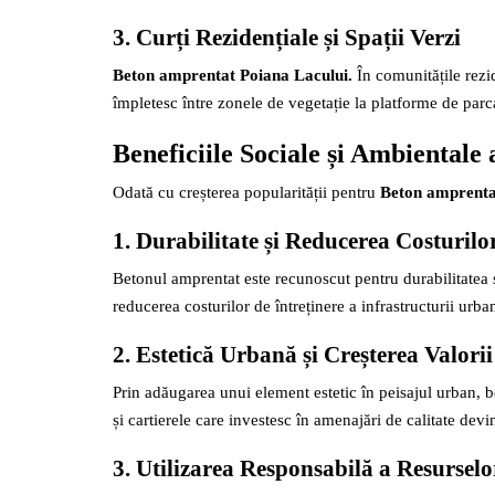
3. Curți Rezidențiale și Spații Verzi
Beton amprentat Poiana Lacului.
În comunitățile rezid
împletesc între zonele de vegetație la platforme de parcar
Beneficiile Sociale și Ambientale
Odată cu creșterea popularității pentru
Beton amprenta
1. Durabilitate și Reducerea Costurilor
Betonul amprentat este recunoscut pentru durabilitatea sa
reducerea costurilor de întreținere a infrastructurii urb
2. Estetică Urbană și Creșterea Valori
Prin adăugarea unui element estetic în peisajul urban, b
și cartierele care investesc în amenajări de calitate devi
3. Utilizarea Responsabilă a Resursel