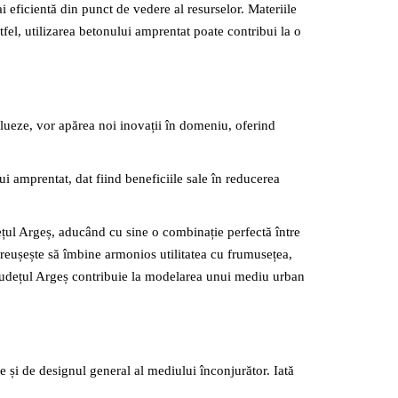
eficientă din punct de vedere al resurselor. Materiile
fel, utilizarea betonului amprentat poate contribui la o
lueze, vor apărea noi inovații în domeniu, oferind
i amprentat, dat fiind beneficiile sale în reducerea
ețul Argeș, aducând cu sine o combinație perfectă între
al reușește să îmbine armonios utilitatea cu frumusețea,
 județul Argeș contribuie la modelarea unui mediu urban
e și de designul general al mediului înconjurător. Iată