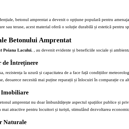
ențiale, betonul amprentat a devenit o opțiune populară pentru amenajarea 
e sau terase, acest material oferă o soluție durabilă și estetică pentru spa
 ale Betonului Amprentat
t Poiana Lacului.
, au devenit evidente și beneficiile sociale și ambien
 de Întreținere
, rezistența la uzură și capacitatea de a face față condițiilor meteorolog
ane, deoarece necesită mai puține reparații și înlocuiri în comparație cu al
i Imobiliare
etonul amprentat nu doar îmbunătățește aspectul spațiilor publice și priva
n mai atractive pentru locuitori și turiști, stimulând dezvoltarea economic
or Naturale