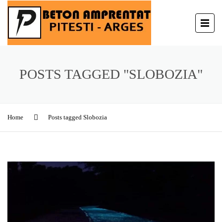
POSTS TAGGED "SLOBOZIA"
Home
Posts tagged Slobozia