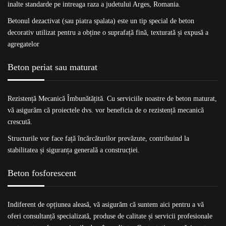
inalte standarde pe intreaga raza a judetului Arges, Romania.
Betonul dezactivat (sau piatra spalata) este un tip special de beton
decorativ utilizat pentru a obține o suprafață fină, texturată și expusă a
agregatelor
Beton periat sau maturat
Rezistență Mecanică Îmbunătățită. Cu serviciile noastre de
beton maturat
,
vă asigurăm că proiectele dvs. vor beneficia de o rezistență mecanică
crescută.
Structurile vor face față încărcăturilor prevăzute, contribuind la
stabilitatea și siguranța generală a construcției.
Beton fosforescent
Indiferent de opțiunea aleasă, vă asigurăm că suntem aici pentru a vă
oferi consultanță specializată, produse de calitate și servicii profesionale