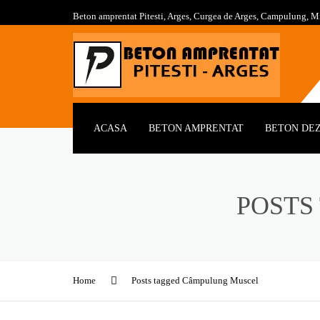
Beton amprentat Pitesti, Arges, Curgea de Arges, Campulung, 
ACASA
BETON AMPRENTAT
BETON DE
POSTS
Home
Posts tagged Câmpulung Muscel