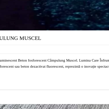
PULUNG MUSCEL
uminescent Beton fosforescent Câmpulung Muscel. Lumina Care Înfrumus
forescent sau beton dezactivat fluorescent, reprezintă o inovație specta