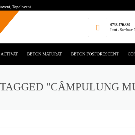
Mioveni, Topoloveni
0738.470.339
Luni - Sambata: 
ZACTIVAT
BETON MATURAT
BETON FOSFORESCENT
CO
 TAGGED "CÂMPULUNG M