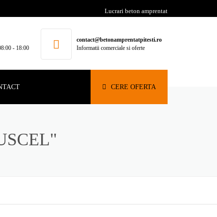
Lucrari beton amprentat
contact@betonamprentatpitesti.ro
08:00 - 18:00
Informatii comerciale si oferte
NTACT
CERE OFERTA
USCEL"