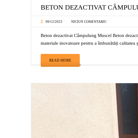
BETON DEZACTIVAT CÂMPUL
09/12/2023
NICIUN COMENTARIU
Beton dezactivat Câmpulung Muscel Beton dezactiva
materiale inovatoare pentru a îmbunătăți calitatea ș
READ MORE